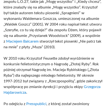
zespołu L.O.27, takie jak „Mogę wszystko” i „Kiedy chcesz”,
które znalazły się na albumie „Mogę wszystko”. Krzysztof
był także autorem tekstu piosenki „Spragnieni” w
wykonaniu Waldemara Goszcza, umieszczonej na albumie
„Waldek Goszcz” (2001). W 2004 roku napisał tekst utworu
„Szeryfie, co tu się dzieje?” dla zespołu Dżem, który pojawił
się na albumie „Przystanek Woodstock” (2009), a wspólnie
z
Maciejem Balcarem
stworzył tekst piosenki „Nie patrz tak
na mnie” z płyty „Muza” (2010).
W 2010 roku Krzysztof Feusette zdobył wyróżnienie w
konkursie felietonistycznym o Nagrodę „Złotej Ryby”. Rok
później otrzymał Nagrodę im. Macieja Rybińskiego („Złota
Ryba”) dla najlepszego młodego felietonisty. W okresie
1997-2012 był związany z „Rzeczpospolitą”, gdzie zakończył
współpracę po zmianie dyrekcji i przyjściu ekipy
Grzegorza
Hajdarowicza
.
Po odejściu z
Presspublici
, z której został zwolniony