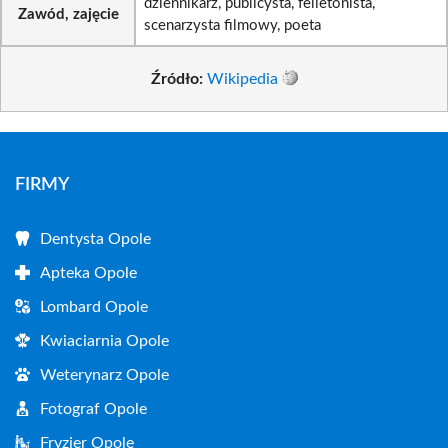
dziennikarz, publicysta, felietonista,
Zawód, zajęcie
scenarzysta filmowy, poeta
Źródło:
Wikipedia
FIRMY
Dentysta Opole
Apteka Opole
Lombard Opole
Kwiaciarnia Opole
Weterynarz Opole
Fotograf Opole
Fryzjer Opole