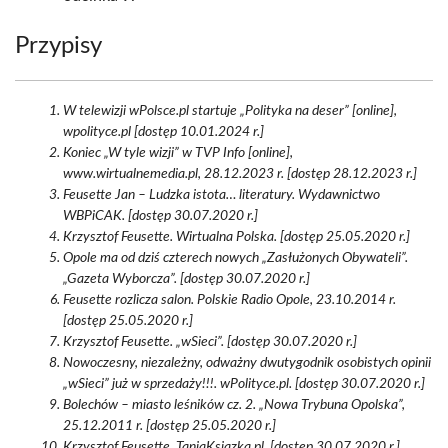
Przypisy
W telewizji wPolsce.pl startuje „Polityka na deser” [online],
wpolityce.pl [dostęp 10.01.2024 r.]
Koniec „W tyle wizji” w TVP Info [online],
www.wirtualnemedia.pl, 28.12.2023 r. [dostęp 28.12.2023 r.]
Feusette Jan – Ludzka istota… literatury. Wydawnictwo
WBPiCAK. [dostęp 30.07.2020 r.]
Krzysztof Feusette. Wirtualna Polska. [dostęp 25.05.2020 r.]
Opole ma od dziś czterech nowych „Zasłużonych Obywateli”.
„Gazeta Wyborcza”. [dostęp 30.07.2020 r.]
Feusette rozlicza salon. Polskie Radio Opole, 23.10.2014 r.
[dostęp 25.05.2020 r.]
Krzysztof Feusette. „wSieci”. [dostęp 30.07.2020 r.]
Nowoczesny, niezależny, odważny dwutygodnik osobistych opinii
„wSieci” już w sprzedaży!!!. wPolityce.pl. [dostęp 30.07.2020 r.]
Bolechów – miasto leśników cz. 2. „Nowa Trybuna Opolska”,
25.12.2011 r. [dostęp 25.05.2020 r.]
Krzysztof Feusette. TaniaKsiazka.pl. [dostęp 30.07.2020 r.]