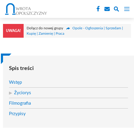
Przejdź
M
do
treści
Dołącz do nowej grupy
Opole - Ogłoszenia | Sprzedam |
UWAGA!
Kupię | Zamienię | Praca
Spis treści
Wstęp
Życiorys
Filmografia
Przypisy