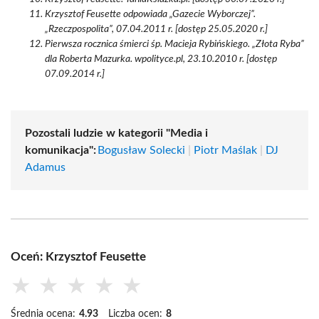
Krzysztof Feusette odpowiada „Gazecie Wyborczej”.
„Rzeczpospolita”, 07.04.2011 r. [dostęp 25.05.2020 r.]
Pierwsza rocznica śmierci śp. Macieja Rybińskiego. „Złota Ryba”
dla Roberta Mazurka. wpolityce.pl, 23.10.2010 r. [dostęp
07.09.2014 r.]
Pozostali ludzie w kategorii "Media i
komunikacja":
Bogusław Solecki
|
Piotr Maślak
|
DJ
Adamus
Oceń: Krzysztof Feusette
★
★
★
★
★
Średnia ocena:
4.93
Liczba ocen:
8