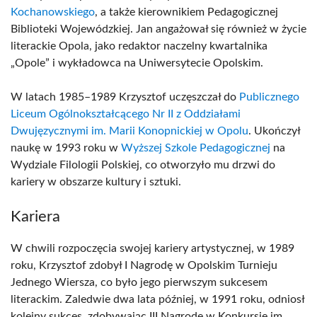
Kochanowskiego
, a także kierownikiem Pedagogicznej
Biblioteki Wojewódzkiej. Jan angażował się również w życie
literackie Opola, jako redaktor naczelny kwartalnika
„Opole” i wykładowca na Uniwersytecie Opolskim.
W latach 1985–1989 Krzysztof uczęszczał do
Publicznego
Liceum Ogólnokształcącego Nr II z Oddziałami
Dwujęzycznymi im. Marii Konopnickiej w Opolu
. Ukończył
naukę w 1993 roku w
Wyższej Szkole Pedagogicznej
na
Wydziale Filologii Polskiej, co otworzyło mu drzwi do
kariery w obszarze kultury i sztuki.
Kariera
W chwili rozpoczęcia swojej kariery artystycznej, w 1989
roku, Krzysztof zdobył I Nagrodę w Opolskim Turnieju
Jednego Wiersza, co było jego pierwszym sukcesem
literackim. Zaledwie dwa lata później, w 1991 roku, odniosł
kolejny sukces, zdobywając III Nagrodę w Konkursie im.