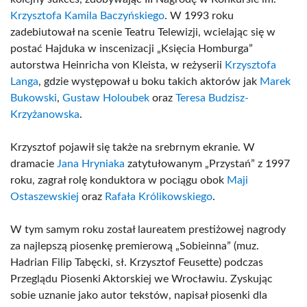
Krzysztofa Kamila Baczyńskiego
. W 1993 roku
zadebiutował na scenie Teatru Telewizji, wcielając się w
postać Hajduka w inscenizacji „Księcia Homburga”
autorstwa Heinricha von Kleista, w reżyserii
Krzysztofa
Langa
, gdzie występował u boku takich aktorów jak
Marek
Bukowski
,
Gustaw Holoubek
oraz
Teresa Budzisz-
Krzyżanowska
.
Krzysztof pojawił się także na srebrnym ekranie. W
dramacie
Jana Hryniaka
zatytułowanym „Przystań” z 1997
roku, zagrał rolę konduktora w pociągu obok
Maji
Ostaszewskiej
oraz
Rafała Królikowskiego
.
W tym samym roku został laureatem prestiżowej nagrody
za najlepszą piosenkę premierową „Sobieinna” (muz.
Hadrian Filip Tabęcki, sł. Krzysztof Feusette) podczas
Przeglądu Piosenki Aktorskiej we Wrocławiu. Zyskując
sobie uznanie jako autor tekstów, napisał piosenki dla