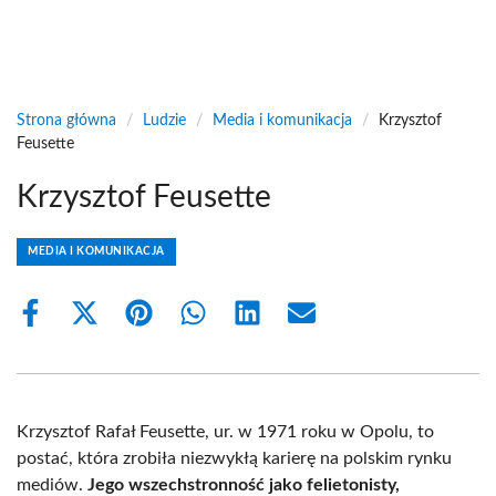
Strona główna
/
Ludzie
/
Media i komunikacja
/
Krzysztof
Feusette
Krzysztof Feusette
MEDIA I KOMUNIKACJA
Share
Share
Share
Share
Share
Share
on
on
on
on
on
on
Facebook
X
Pinterest
WhatsApp
LinkedIn
Email
(Twitter)
Krzysztof Rafał Feusette, ur. w 1971 roku w Opolu, to
postać, która zrobiła niezwykłą karierę na polskim rynku
mediów.
Jego wszechstronność jako felietonisty,