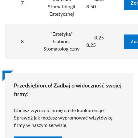
7
Zob
Stomatologii
8.50
Estetycznej
"Estetyka"
8.25
8
Gabinet
Zob
8.25
Stomatologiczny
Przedsiębiorco! Zadbaj o widoczność swojej
firmy!
Chcesz wyróżnić firmę na tle konkurencji?
Sprawdź jak możesz wypromować wizytówkę
firmy w naszym serwisie.