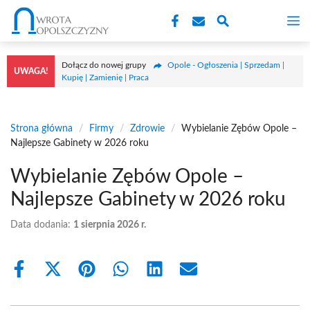
Przejdź
M
do
treści
Dołącz do nowej grupy
Opole - Ogłoszenia | Sprzedam |
UWAGA!
Kupię | Zamienię | Praca
Strona główna
/
Firmy
/
Zdrowie
/
Wybielanie Zębów Opole –
Najlepsze Gabinety w 2026 roku
Wybielanie Zębów Opole –
Najlepsze Gabinety w 2026 roku
Data dodania:
1 sierpnia 2026 r.
Share
Share
Share
Share
Share
Share
on
on
on
on
on
on
Facebook
X
Pinterest
WhatsApp
LinkedIn
Email
(Twitter)