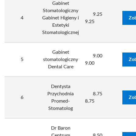
Gabinet
Stomatologiczny
9.25
4
Gabinet Higieny i
Zob
9.25
Estetyki
Stomatologicznej
Gabinet
9.00
5
stomatologiczny
Zob
9.00
Dental Care
Dentysta
Przychodnia
8.75
6
Zob
Promed-
8.75
Stomatolog
Dr Baron
Centrum
8.50