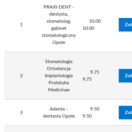
PRAXI-DENT -
dentysta,
stomatolog,
10.00
1
Zob
gabinet
10.00
stomatologiczny
Opole
Stomatologia
Ortodoncja
9.75
2
Implantologia
Zob
9.75
Protetyka
Medicinae
Adenta -
9.50
3
Zob
dentysta Opole
9.50