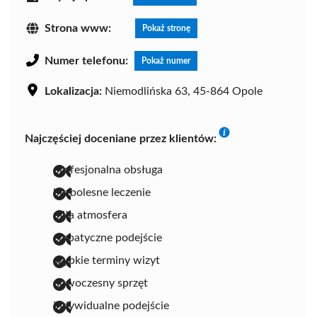
Strona www:
Pokaż stronę
Numer telefonu:
Pokaż numer
Lokalizacja:
Niemodlińska 63, 45-864 Opole
Najczęściej doceniane przez klientów:
profesjonalna obsługa
bezbolesne leczenie
miła atmosfera
empatyczne podejście
szybkie terminy wizyt
nowoczesny sprzęt
indywidualne podejście