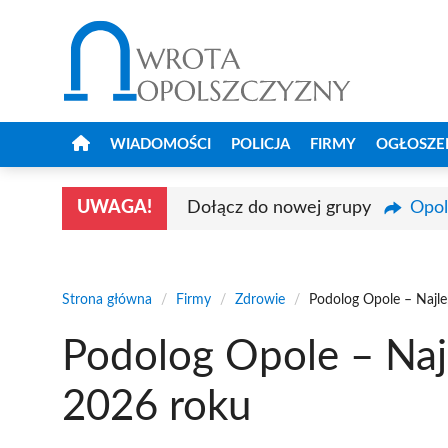
Przejdź
do
treści
WIADOMOŚCI
POLICJA
FIRMY
OGŁOSZE
UWAGA!
Dołącz do nowej grupy
Opol
Strona główna
/
Firmy
/
Zdrowie
/
Podolog Opole – Najle
Podolog Opole – Najl
2026 roku