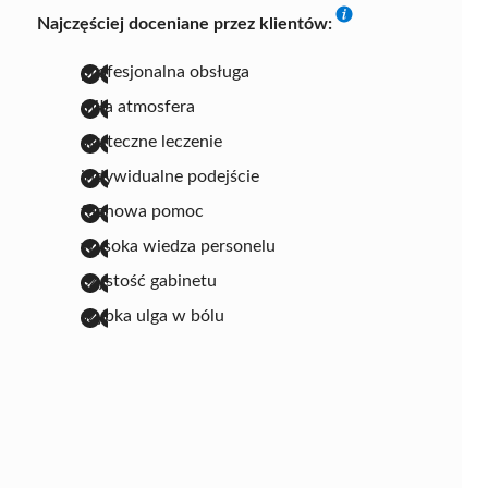
Najczęściej doceniane przez klientów:
profesjonalna obsługa
miła atmosfera
skuteczne leczenie
indywidualne podejście
fachowa pomoc
wysoka wiedza personelu
czystość gabinetu
szybka ulga w bólu