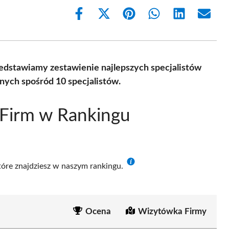
Share
Share
Share
Share
Share
Share
on
on
on
on
on
on
Facebook
X
Pinterest
WhatsApp
LinkedIn
Email
(Twitter)
zedstawiamy zestawienie najlepszych specjalistów
ych spośród 10 specjalistów.
 Firm w Rankingu
które znajdziesz w naszym rankingu.
Ocena
Wizytówka Firmy