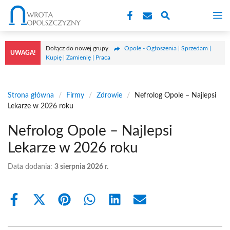
Przejdź
M
do
treści
Dołącz do nowej grupy
Opole - Ogłoszenia | Sprzedam |
UWAGA!
Kupię | Zamienię | Praca
Strona główna
/
Firmy
/
Zdrowie
/
Nefrolog Opole – Najlepsi
Lekarze w 2026 roku
Nefrolog Opole – Najlepsi
Lekarze w 2026 roku
Data dodania:
3 sierpnia 2026 r.
Share
Share
Share
Share
Share
Share
on
on
on
on
on
on
Facebook
X
Pinterest
WhatsApp
LinkedIn
Email
(Twitter)