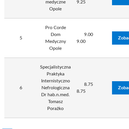
medyczne
9.25
Opole
Pro Corde
Dom
9.00
5
Zoba
Medyczny
9.00
Opole
Specjalistyczna
Praktyka
Internistyczno
8.75
6
Nefrologiczna
Zoba
8.75
Dr hab.n.med.
Tomasz
Porażko