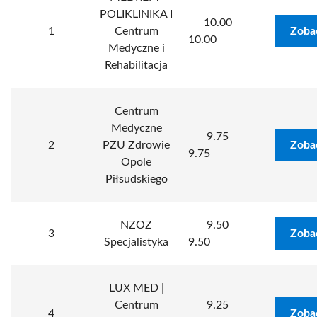
POLIKLINIKA I
10.00
1
Centrum
Zoba
10.00
Medyczne i
Rehabilitacja
Centrum
Medyczne
9.75
2
PZU Zdrowie
Zoba
9.75
Opole
Piłsudskiego
NZOZ
9.50
3
Zoba
Specjalistyka
9.50
LUX MED |
Centrum
9.25
4
Zoba