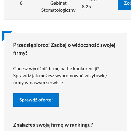
8
Gabinet
Zob
8.25
Stomatologiczny
Przedsiębiorco! Zadbaj o widoczność swojej
firmy!
Chcesz wyróżnić firmę na tle konkurencji?
Sprawdź jak możesz wypromować wizytówkę
firmy w naszym serwisie.
Sprawdź ofertę!
Znalazłeś swoją firmę w rankingu?