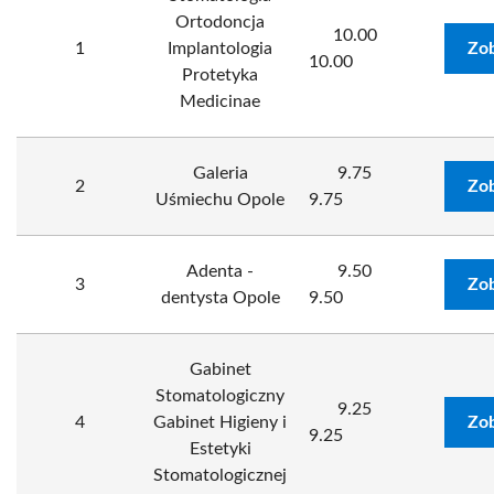
Ortodoncja
10.00
1
Implantologia
Zob
10.00
Protetyka
Medicinae
Galeria
9.75
2
Zob
Uśmiechu Opole
9.75
Adenta -
9.50
3
Zob
dentysta Opole
9.50
Gabinet
Stomatologiczny
9.25
4
Gabinet Higieny i
Zob
9.25
Estetyki
Stomatologicznej