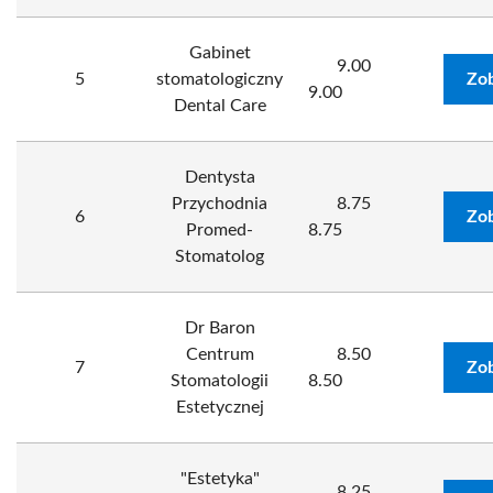
Gabinet
9.00
5
stomatologiczny
Zob
9.00
Dental Care
Dentysta
Przychodnia
8.75
6
Zob
Promed-
8.75
Stomatolog
Dr Baron
Centrum
8.50
7
Zob
Stomatologii
8.50
Estetycznej
"Estetyka"
8.25