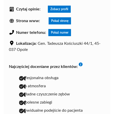
Czytaj opinie:
Zobacz profil
Strona www:
Pokaż stronę
Numer telefonu:
Pokaż numer
Lokalizacja:
Gen. Tadeusza Kościuszki 44/1, 45-
037 Opole
Najczęściej doceniane przez klientów:
profesjonalna obsługa
miła atmosfera
dokładne czyszczenie zębów
bezbolesne zabiegi
indywidualne podejście do pacjenta