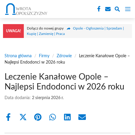
Przejdź
M
do
treści
Dołącz do nowej grupy
Opole - Ogłoszenia | Sprzedam |
UWAGA!
Kupię | Zamienię | Praca
Strona główna
/
Firmy
/
Zdrowie
/
Leczenie Kanałowe Opole –
Najlepsi Endodonci w 2026 roku
Leczenie Kanałowe Opole –
Najlepsi Endodonci w 2026 roku
Data dodania:
2 sierpnia 2026 r.
Share
Share
Share
Share
Share
Share
on
on
on
on
on
on
Facebook
X
Pinterest
WhatsApp
LinkedIn
Email
(Twitter)