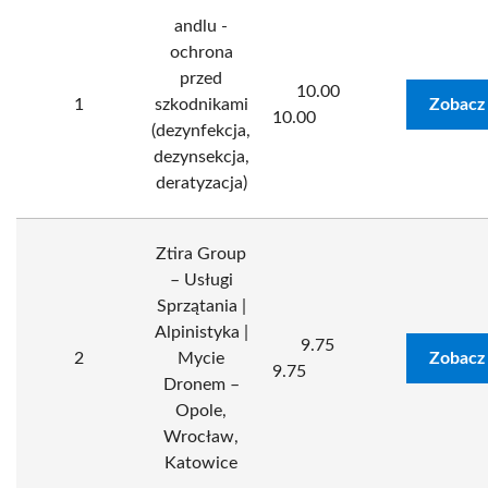
andlu -
ochrona
przed
10.00
1
szkodnikami
Zobacz
10.00
(dezynfekcja,
dezynsekcja,
deratyzacja)
Ztira Group
– Usługi
Sprzątania |
Alpinistyka |
9.75
2
Mycie
Zobacz
9.75
Dronem –
Opole,
Wrocław,
Katowice