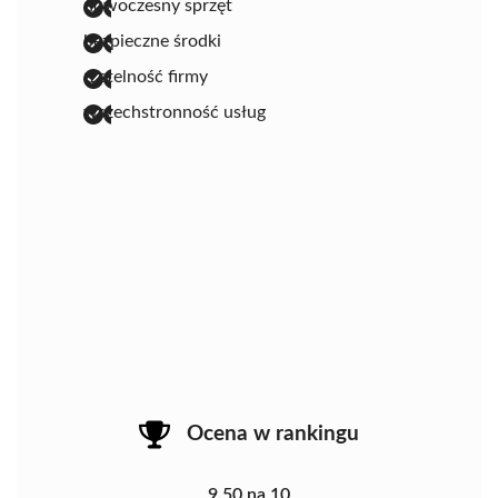
nowoczesny sprzęt
bezpieczne środki
rzetelność firmy
wszechstronność usług
Ocena w rankingu
9.50 na 10