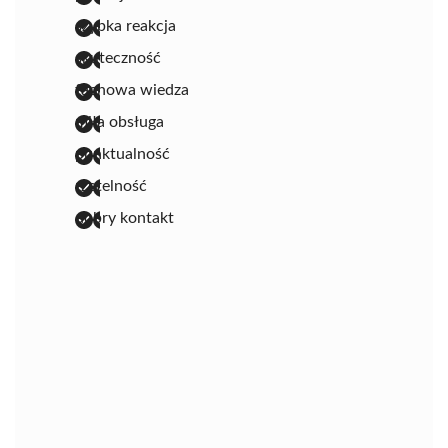
szybka reakcja
skuteczność
fachowa wiedza
miła obsługa
punktualność
rzetelność
dobry kontakt