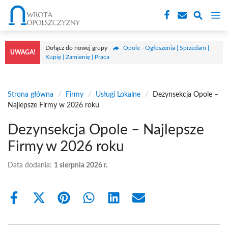
Przejdź
M
do
treści
Dołącz do nowej grupy
Opole - Ogłoszenia | Sprzedam |
UWAGA!
Kupię | Zamienię | Praca
Strona główna
/
Firmy
/
Usługi Lokalne
/
Dezynsekcja Opole –
Najlepsze Firmy w 2026 roku
Dezynsekcja Opole – Najlepsze
Firmy w 2026 roku
Data dodania:
1 sierpnia 2026 r.
Share
Share
Share
Share
Share
Share
on
on
on
on
on
on
Facebook
X
Pinterest
WhatsApp
LinkedIn
Email
(Twitter)