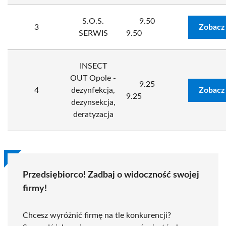
S.O.S.
9.50
3
Zobacz
SERWIS
9.50
INSECT
OUT Opole -
9.25
4
dezynfekcja,
Zobacz
9.25
dezynsekcja,
deratyzacja
Przedsiębiorco! Zadbaj o widoczność swojej
firmy!
Chcesz wyróżnić firmę na tle konkurencji?