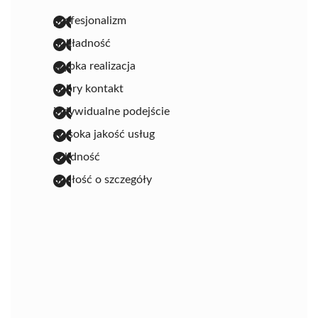
profesjonalizm
dokładność
szybka realizacja
dobry kontakt
indywidualne podejście
wysoka jakość usług
solidność
dbałość o szczegóły