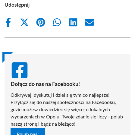
Udostępnij
Share
Share
Share
Share
Share
Share
on
on
on
on
on
on
Facebook
X
Pinterest
WhatsApp
LinkedIn
Email
(Twitter)
Dołącz do nas na Facebooku!
Odkrywaj, dyskutuj i dziel się tym co najlepsze!
Przyłącz się do naszej społeczności na Facebooku,
gdzie możesz dowiedzieć się więcej o lokalnych
wydarzeniach w Opolu. Twoje zdanie się liczy - polub
naszą stronę i bądź na bieżąco!
Polub nas!