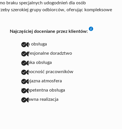
imo braku specjalnych udogodnień dla osób
rzeby szerokiej grupy odbiorców, oferując kompleksowe
Najczęściej doceniane przez klientów:
miła obsługa
profesjonalne doradztwo
szybka obsługa
pomocność pracowników
przyjazna atmosfera
kompetentna obsługa
sprawna realizacja