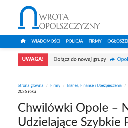
Przejdź
do
treści
WIADOMOŚCI
POLICJA
FIRMY
OGŁOSZE
UWAGA!
Dołącz do nowej grupy
Opol
Strona główna
/
Firmy
/
Biznes, Finanse i Ubezpieczenia
/
2026 roku
Chwilówki Opole – N
Udzielające Szybkie 