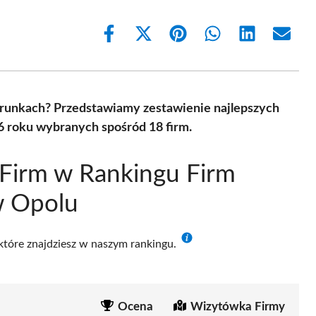
Share
Share
Share
Share
Share
Share
on
on
on
on
on
on
Facebook
X
Pinterest
WhatsApp
LinkedIn
Email
(Twitter)
arunkach? Przedstawiamy zestawienie najlepszych
6 roku wybranych spośród 18 firm.
Firm w Rankingu Firm
w Opolu
 które znajdziesz w naszym rankingu.
Ocena
Wizytówka Firmy