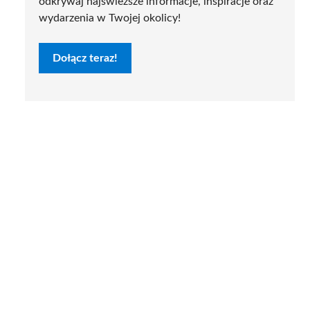
odkrywaj najświeższe informacje, inspiracje oraz
wydarzenia w Twojej okolicy!
Dołącz teraz!