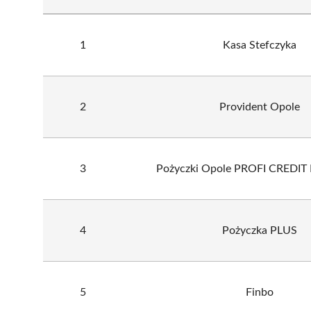
1
Kasa Stefczyka
2
Provident Opole
3
Pożyczki Opole PROFI CREDIT P
4
Pożyczka PLUS
5
Finbo