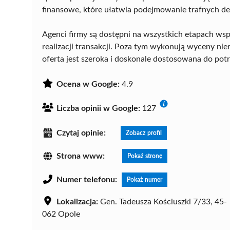
finansowe, które ułatwia podejmowanie trafnych de
Agenci firmy są dostępni na wszystkich etapach ws
realizacji transakcji. Poza tym wykonują wyceny nie
oferta jest szeroka i doskonale dostosowana do pot
Ocena w Google:
4.9
Liczba opinii w Google:
127
Czytaj opinie:
Zobacz profil
Strona www:
Pokaż stronę
Numer telefonu:
Pokaż numer
Lokalizacja:
Gen. Tadeusza Kościuszki 7/33, 45-
062 Opole