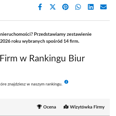
Share
Share
Share
Share
Share
Share
on
on
on
on
on
on
Facebook
X
Pinterest
WhatsApp
LinkedIn
Email
(Twitter)
y nieruchomości? Przedstawiamy zestawienie
 2026 roku wybranych spośród 14 firm.
Firm w Rankingu Biur
które znajdziesz w naszym rankingu.
Ocena
Wizytówka Firmy