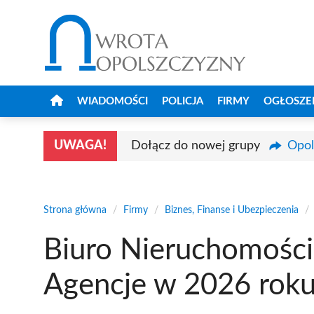
Przejdź
do
treści
WIADOMOŚCI
POLICJA
FIRMY
OGŁOSZE
UWAGA!
Dołącz do nowej grupy
Opol
Strona główna
/
Firmy
/
Biznes, Finanse i Ubezpieczenia
/
Biuro Nieruchomości
Agencje w 2026 rok