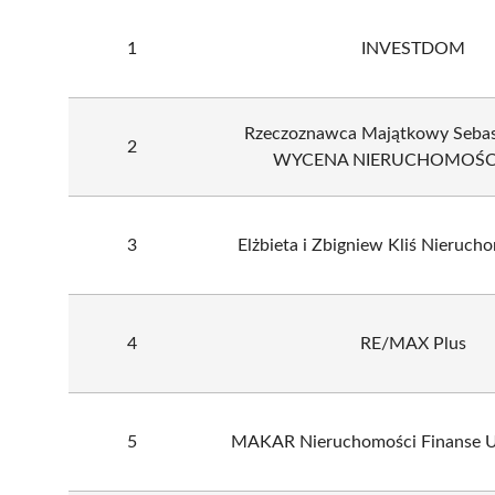
1
INVESTDOM
Rzeczoznawca Majątkowy Sebas
2
WYCENA NIERUCHOMOŚCI
3
Elżbieta i Zbigniew Kliś Nieruch
4
RE/MAX Plus
5
MAKAR Nieruchomości Finanse U