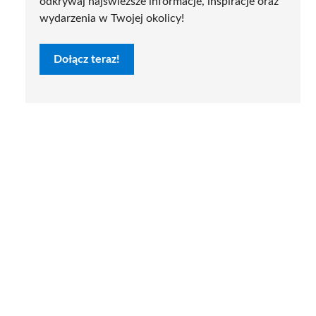
odkrywaj najświeższe informacje, inspiracje oraz
wydarzenia w Twojej okolicy!
Dołącz teraz!