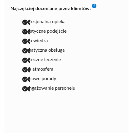
Najczęściej doceniane przez klientów:
profesjonalna opieka
holistyczne podejście
duża wiedza
empatyczna obsługa
skuteczne leczenie
miła atmosfera
fachowe porady
zaangażowanie personelu