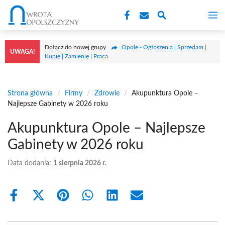
Przejdź
M
do
treści
Dołącz do nowej grupy
Opole - Ogłoszenia | Sprzedam |
UWAGA!
Kupię | Zamienię | Praca
Strona główna
/
Firmy
/
Zdrowie
/
Akupunktura Opole –
Najlepsze Gabinety w 2026 roku
Akupunktura Opole – Najlepsze
Gabinety w 2026 roku
Data dodania:
1 sierpnia 2026 r.
Share
Share
Share
Share
Share
Share
on
on
on
on
on
on
Facebook
X
Pinterest
WhatsApp
LinkedIn
Email
(Twitter)