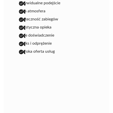
indywidualne podejście
miła atmosfera
skuteczność zabiegów
holistyczna opieka
duże doświadczenie
relaks i odprężenie
szeroka oferta usług