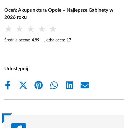
Oceń: Akupunktura Opole – Najlepsze Gabinety w
2026 roku
★
★
★
★
★
Średnia ocena:
4.99
Liczba ocen:
17
Udostępnij
Share
Share
Share
Share
Share
Share
on
on
on
on
on
on
Facebook
X
Pinterest
WhatsApp
LinkedIn
Email
(Twitter)