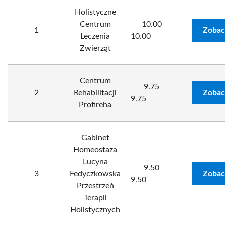
Holistyczne
Centrum
10.00
1
Zobac
Leczenia
10.00
Zwierząt
Centrum
9.75
2
Rehabilitacji
Zobac
9.75
Profireha
Gabinet
Homeostaza
Lucyna
9.50
3
Fedyczkowska
Zobac
9.50
Przestrzeń
Terapii
Holistycznych