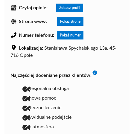
Czytaj opinie:
Zobacz profil
Strona www:
Pokaż stronę
Numer telefonu:
Pokaż numer
Lokalizacja:
Stanisława Spychalskiego 13a, 45-
716 Opole
Najczęściej doceniane przez klientów:
profesjonalna obsługa
fachowa pomoc
skuteczne leczenie
indywidualne podejście
miła atmosfera