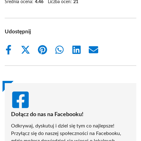
Średnia ocena:
4.46
Liczba ocen:
21
Udostępnij
Share
Share
Share
Share
Share
Share
on
on
on
on
on
on
Facebook
X
Pinterest
WhatsApp
LinkedIn
Email
(Twitter)
Dołącz do nas na Facebooku!
Odkrywaj, dyskutuj i dziel się tym co najlepsze!
Przyłącz się do naszej społeczności na Facebooku,