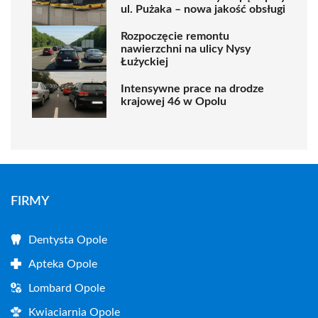
ul. Pużaka – nowa jakość obsługi
Rozpoczęcie remontu
nawierzchni na ulicy Nysy
Łużyckiej
Intensywne prace na drodze
krajowej 46 w Opolu
FIRMY
Dentysta Opole
Apteka Opole
Lombard Opole
Kwiaciarnia Opole