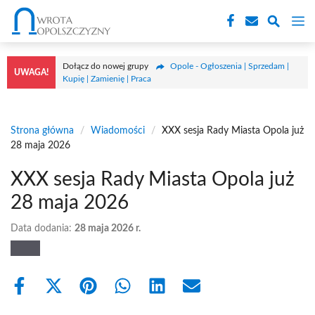
Przejdź
M
do
treści
Dołącz do nowej grupy
Opole - Ogłoszenia | Sprzedam |
UWAGA!
Kupię | Zamienię | Praca
Strona główna
/
Wiadomości
/
XXX sesja Rady Miasta Opola już
28 maja 2026
XXX sesja Rady Miasta Opola już
28 maja 2026
Data dodania:
28 maja 2026 r.
Share
Share
Share
Share
Share
Share
on
on
on
on
on
on
Facebook
X
Pinterest
WhatsApp
LinkedIn
Email