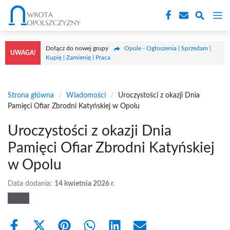
Przejdź
M
do
treści
Dołącz do nowej grupy
Opole - Ogłoszenia | Sprzedam |
UWAGA!
Kupię | Zamienię | Praca
Strona główna
/
Wiadomości
/
Uroczystości z okazji Dnia
Pamięci Ofiar Zbrodni Katyńskiej w Opolu
Uroczystości z okazji Dnia
Pamięci Ofiar Zbrodni Katyńskiej
w Opolu
Data dodania:
14 kwietnia 2026 r.
Share
Share
Share
Share
Share
Share