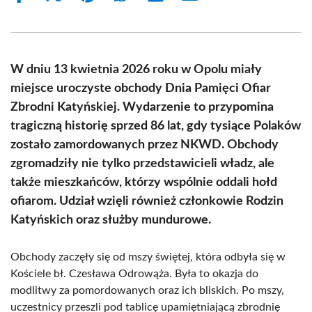
on
on
on
on
on
on
Facebook
X
Pinterest
WhatsApp
LinkedIn
Email
(Twitter)
W dniu 13 kwietnia 2026 roku w Opolu miały
miejsce uroczyste obchody Dnia Pamięci Ofiar
Zbrodni Katyńskiej. Wydarzenie to przypomina
tragiczną historię sprzed 86 lat, gdy tysiące Polaków
zostało zamordowanych przez NKWD. Obchody
zgromadziły nie tylko przedstawicieli władz, ale
także mieszkańców, którzy wspólnie oddali hołd
ofiarom. Udział wzięli również członkowie Rodzin
Katyńskich oraz służby mundurowe.
Obchody zaczęły się od mszy świętej, która odbyła się w
Kościele bł. Czesława Odrowąża. Była to okazja do
modlitwy za pomordowanych oraz ich bliskich. Po mszy,
uczestnicy przeszli pod tablicę upamiętniającą zbrodnię