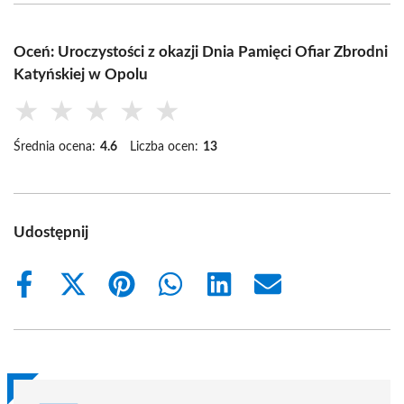
Oceń: Uroczystości z okazji Dnia Pamięci Ofiar Zbrodni
Katyńskiej w Opolu
★
★
★
★
★
Średnia ocena:
4.6
Liczba ocen:
13
Udostępnij
Share
Share
Share
Share
Share
Share
on
on
on
on
on
on
Facebook
X
Pinterest
WhatsApp
LinkedIn
Email
(Twitter)