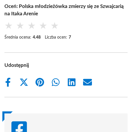
Oceń: Polska młodzieżówka zmierzy się ze Szwajcarią
na Itaka Arenie
★
★
★
★
★
Średnia ocena:
4.48
Liczba ocen:
7
Udostępnij
Share
Share
Share
Share
Share
Share
on
on
on
on
on
on
Facebook
X
Pinterest
WhatsApp
LinkedIn
Email
(Twitter)