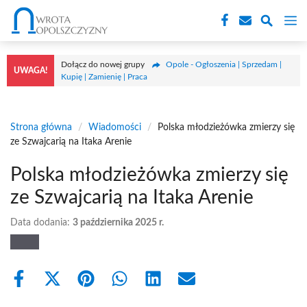
Przejdź
M
do
treści
Dołącz do nowej grupy
Opole - Ogłoszenia | Sprzedam |
UWAGA!
Kupię | Zamienię | Praca
Strona główna
/
Wiadomości
/
Polska młodzieżówka zmierzy się
ze Szwajcarią na Itaka Arenie
Polska młodzieżówka zmierzy się
ze Szwajcarią na Itaka Arenie
Data dodania:
3 października 2025 r.
Share
Share
Share
Share
Share
Share
on
on
on
on
on
on
Facebook
X
Pinterest
WhatsApp
LinkedIn
Email