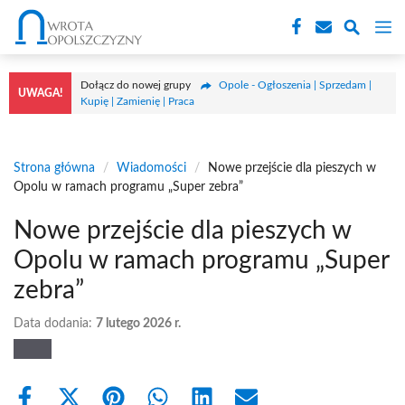
Przejdź
M
do
treści
Dołącz do nowej grupy
Opole - Ogłoszenia | Sprzedam |
UWAGA!
Kupię | Zamienię | Praca
Strona główna
/
Wiadomości
/
Nowe przejście dla pieszych w
Opolu w ramach programu „Super zebra”
Nowe przejście dla pieszych w
Opolu w ramach programu „Super
zebra”
Data dodania:
7 lutego 2026 r.
Share
Share
Share
Share
Share
Share