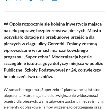
on
on
on
on
on
on
Facebook
X
Pinterest
WhatsApp
LinkedIn
Email
(Twitter)
W Opolu rozpocznie się kolejna inwestycja mająca
na celu poprawę bezpieczeństwa pieszych. Miasto
pozyskało dotację na przebudowę przejścia dla
pieszych w ciągu ulicy Gorzołki. Zmiany zostaną
wprowadzone w ramach marszałkowskiego
programu „Super zebra”. Modernizacja będzie
szczególnie istotna, gdyż dotyczy miejsca w pobliżu
Publicznej Szkoły Podstawowej nr 24, co zwiększy
bezpieczeństwo uczniów.
W ramach programu „Super zebra” planowane są istotne
ulepszenia, które mają na celu zwiększenie widoczności
przejść dla pieszych. Zainstalowane zostaną między innymi
elementy odblaskowe, lampy wczesnego ostrzegania oraz