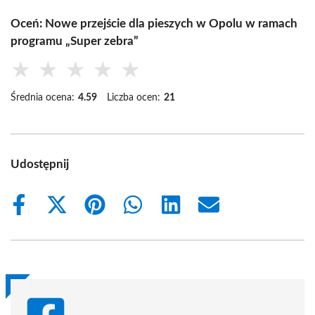
Oceń: Nowe przejście dla pieszych w Opolu w ramach
programu „Super zebra”
★
★
★
★
★
Średnia ocena:
4.59
Liczba ocen:
21
Udostępnij
Share
Share
Share
Share
Share
Share
on
on
on
on
on
on
Facebook
X
Pinterest
WhatsApp
LinkedIn
Email
(Twitter)