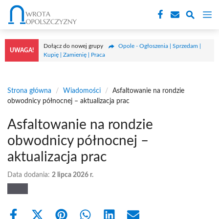
Przejdź
M
do
treści
Dołącz do nowej grupy
Opole - Ogłoszenia | Sprzedam |
UWAGA!
Kupię | Zamienię | Praca
Strona główna
/
Wiadomości
/
Asfaltowanie na rondzie
obwodnicy północnej – aktualizacja prac
Asfaltowanie na rondzie
obwodnicy północnej –
aktualizacja prac
Data dodania:
2 lipca 2026 r.
Share
Share
Share
Share
Share
Share