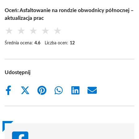
Oceń: Asfaltowanie na rondzie obwodnicy północnej –
aktualizacja prac
★
★
★
★
★
Średnia ocena:
4.6
Liczba ocen:
12
Udostępnij
Share
Share
Share
Share
Share
Share
on
on
on
on
on
on
Facebook
X
Pinterest
WhatsApp
LinkedIn
Email
(Twitter)