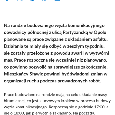
on
on
on
on
on
on
Facebook
X
Pinterest
WhatsApp
LinkedIn
Email
(Twitter)
Na rondzie budowanego węzła komunikacyjnego
obwodnicy północnej z ulicą Partyzancką w Opolu
planowane są prace związane z układaniem asfaltu.
Działania te miały się odbyć w zeszłym tygodniu,
ale zostały przełożone z powodu awarii w wytwórni
mas. Prace rozpoczną się wcześniej niż planowano,
co powinno pozwolić na sprawniejsze zakończenie.
Mieszkańcy Sławic powinni być świadomi zmian w
organizacji ruchu podczas prowadzonych robót.
Prace budowlane na rondzie mają na celu układanie masy
bitumicznej, co jest kluczowym krokiem w procesu budowy
węzła komunikacyjnego. Rozpoczną się o godzinie 17:00, a
nie o 18:00, jak pierwotnie zakładano. Na początku