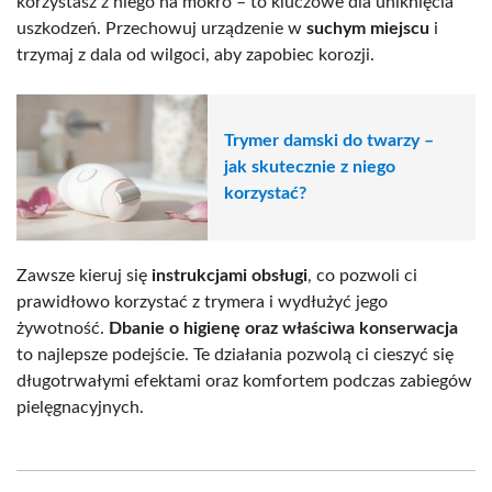
korzystasz z niego na mokro – to kluczowe dla uniknięcia
uszkodzeń. Przechowuj urządzenie w
suchym miejscu
i
trzymaj z dala od wilgoci, aby zapobiec korozji.
Trymer damski do twarzy –
jak skutecznie z niego
korzystać?
Zawsze kieruj się
instrukcjami obsługi
, co pozwoli ci
prawidłowo korzystać z trymera i wydłużyć jego
żywotność.
Dbanie o higienę oraz właściwa konserwacja
to najlepsze podejście. Te działania pozwolą ci cieszyć się
długotrwałymi efektami oraz komfortem podczas zabiegów
pielęgnacyjnych.