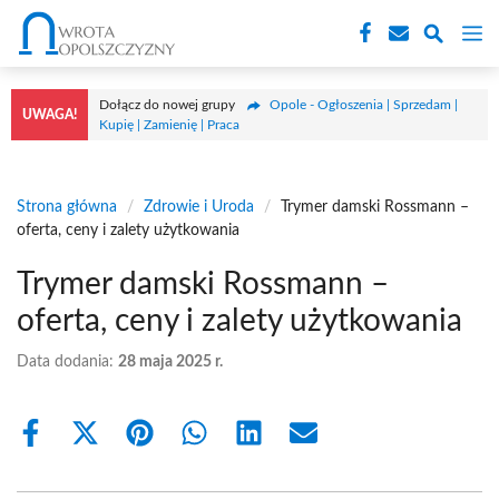
Przejdź
M
do
treści
Dołącz do nowej grupy
Opole - Ogłoszenia | Sprzedam |
UWAGA!
Kupię | Zamienię | Praca
Strona główna
/
Zdrowie i Uroda
/
Trymer damski Rossmann –
oferta, ceny i zalety użytkowania
Trymer damski Rossmann –
oferta, ceny i zalety użytkowania
Data dodania:
28 maja 2025 r.
Share
Share
Share
Share
Share
Share
on
on
on
on
on
on
Facebook
X
Pinterest
WhatsApp
LinkedIn
Email
(Twitter)