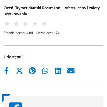
Oceń: Trymer damski Rossmann – oferta, ceny i zalety
użytkowania
★
★
★
★
★
Średnia ocena:
4.84
Liczba ocen:
24
Udostępnij
Share
Share
Share
Share
Share
Share
on
on
on
on
on
on
Facebook
X
Pinterest
WhatsApp
LinkedIn
Email
(Twitter)