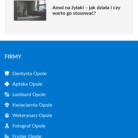
Amol na żylaki – jak działa i czy
warto go stosować?
FIRMY
Dentysta Opole
Apteka Opole
Lombard Opole
Kwiaciarnia Opole
Weterynarz Opole
Fotograf Opole
Fryzjer Opole