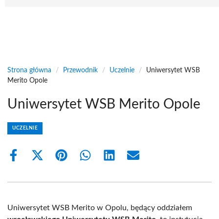
Strona główna
/
Przewodnik
/
Uczelnie
/
Uniwersytet WSB
Merito Opole
Uniwersytet WSB Merito Opole
UCZELNIE
Share
Share
Share
Share
Share
Share
on
on
on
on
on
on
Facebook
X
Pinterest
WhatsApp
LinkedIn
Email
(Twitter)
Uniwersytet WSB Merito w Opolu, będący oddziałem