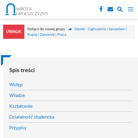
Przejdź
M
do
treści
Dołącz do nowej grupy
Opole - Ogłoszenia | Sprzedam |
UWAGA!
Kupię | Zamienię | Praca
Spis treści
Wstęp
Władze
Kształcenie
Działalność studencka
Przypisy