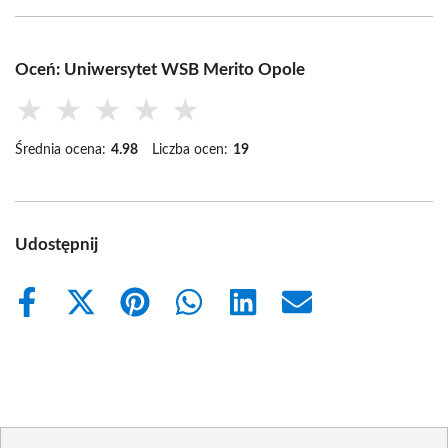
Oceń: Uniwersytet WSB Merito Opole
★
★
★
★
★
Średnia ocena:
4.98
Liczba ocen:
19
Udostępnij
Share
Share
Share
Share
Share
Share
on
on
on
on
on
on
Facebook
X
Pinterest
WhatsApp
LinkedIn
Email
(Twitter)