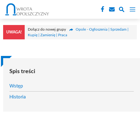
Przejdź
M
do
treści
Dołącz do nowej grupy
Opole - Ogłoszenia | Sprzedam |
UWAGA!
Kupię | Zamienię | Praca
Spis treści
Wstęp
Historia