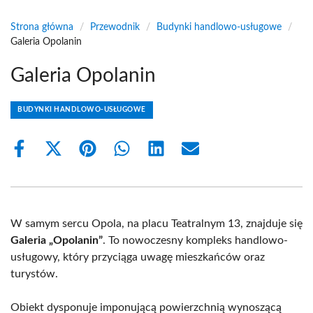
Strona główna
/
Przewodnik
/
Budynki handlowo-usługowe
/
Galeria Opolanin
Galeria Opolanin
BUDYNKI HANDLOWO-USŁUGOWE
Share
Share
Share
Share
Share
Share
on
on
on
on
on
on
Facebook
X
Pinterest
WhatsApp
LinkedIn
Email
(Twitter)
W samym sercu Opola, na placu Teatralnym 13, znajduje się
Galeria „Opolanin”
. To nowoczesny kompleks handlowo-
usługowy, który przyciąga uwagę mieszkańców oraz
turystów.
Obiekt dysponuje imponującą powierzchnią wynoszącą