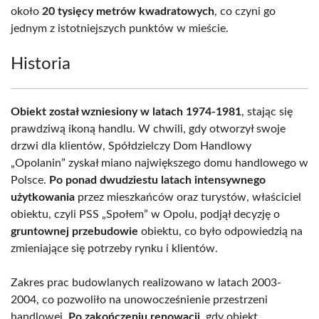
około
20 tysięcy metrów kwadratowych
, co czyni go
jednym z istotniejszych punktów w mieście.
Historia
Obiekt został wzniesiony w latach 1974-1981
, stając się
prawdziwą ikoną handlu. W chwili, gdy otworzył swoje
drzwi dla klientów, Spółdzielczy Dom Handlowy
„Opolanin” zyskał miano największego domu handlowego w
Polsce.
Po ponad dwudziestu latach intensywnego
użytkowania
przez mieszkańców oraz turystów, właściciel
obiektu, czyli PSS „Społem” w Opolu, podjął decyzję o
gruntownej przebudowie
obiektu, co było odpowiedzią na
zmieniające się potrzeby rynku i klientów.
Zakres prac budowlanych realizowano w latach 2003-
2004, co pozwoliło na unowocześnienie przestrzeni
handlowej.
Po zakończeniu renowacji
, gdy obiekt