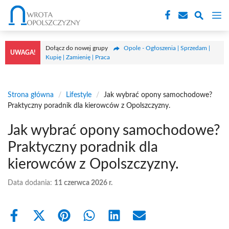
Przejdź
M
do
treści
Dołącz do nowej grupy
Opole - Ogłoszenia | Sprzedam |
UWAGA!
Kupię | Zamienię | Praca
Strona główna
/
Lifestyle
/
Jak wybrać opony samochodowe?
Praktyczny poradnik dla kierowców z Opolszczyzny.
Jak wybrać opony samochodowe?
Praktyczny poradnik dla
kierowców z Opolszczyzny.
Data dodania:
11 czerwca 2026 r.
Share
Share
Share
Share
Share
Share
on
on
on
on
on
on