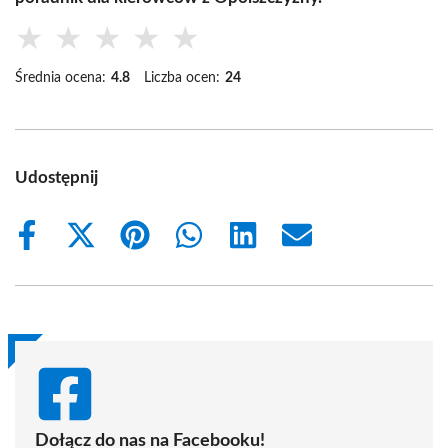
★
★
★
★
★
Średnia ocena:
4.8
Liczba ocen:
24
Udostępnij
Share
Share
Share
Share
Share
Share
on
on
on
on
on
on
Facebook
X
Pinterest
WhatsApp
LinkedIn
Email
(Twitter)
Dołącz do nas na Facebooku!