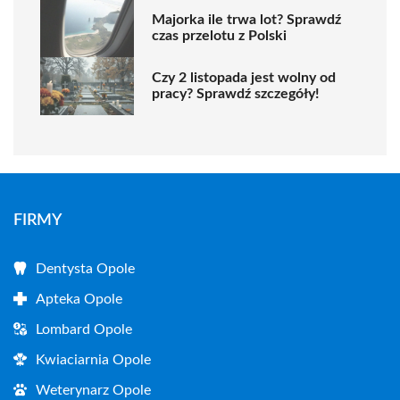
Majorka ile trwa lot? Sprawdź
czas przelotu z Polski
Czy 2 listopada jest wolny od
pracy? Sprawdź szczegóły!
FIRMY
Dentysta Opole
Apteka Opole
Lombard Opole
Kwiaciarnia Opole
Weterynarz Opole