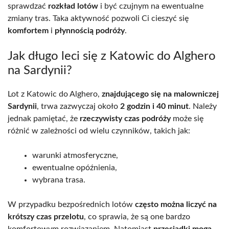
sprawdzać
rozkład lotów
i być czujnym na ewentualne
zmiany tras. Taka aktywność pozwoli Ci cieszyć się
komfortem
i
płynnością podróży
.
Jak długo leci się z Katowic do Alghero
na Sardynii?
Lot z Katowic do Alghero,
znajdującego się na malowniczej
Sardynii
, trwa zazwyczaj około
2 godzin i 40 minut
. Należy
jednak pamiętać, że
rzeczywisty czas podróży
może się
różnić w zależności od wielu czynników, takich jak:
warunki atmosferyczne,
ewentualne opóźnienia,
wybrana trasa.
W przypadku bezpośrednich lotów
często można liczyć na
krótszy czas przelotu
, co sprawia, że są one bardzo
komfortowym rozwiązaniem. Natomiast
przesiadki mogą