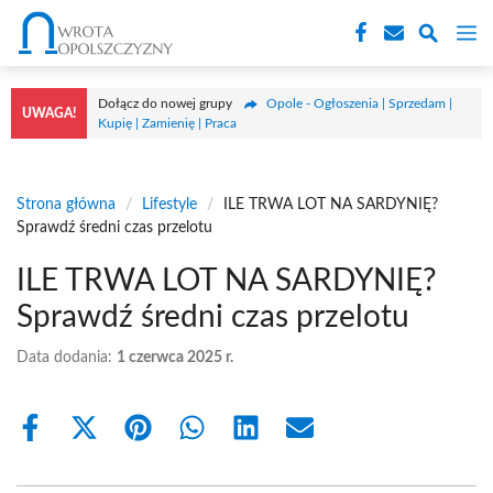
Przejdź
M
do
treści
Dołącz do nowej grupy
Opole - Ogłoszenia | Sprzedam |
UWAGA!
Kupię | Zamienię | Praca
Strona główna
/
Lifestyle
/
ILE TRWA LOT NA SARDYNIĘ?
Sprawdź średni czas przelotu
ILE TRWA LOT NA SARDYNIĘ?
Sprawdź średni czas przelotu
Data dodania:
1 czerwca 2025 r.
Share
Share
Share
Share
Share
Share
on
on
on
on
on
on
Facebook
X
Pinterest
WhatsApp
LinkedIn
Email
(Twitter)