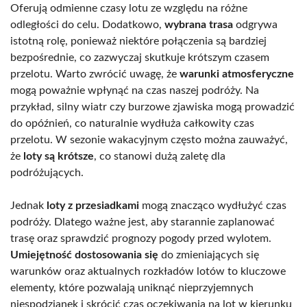
Oferują odmienne czasy lotu ze względu na różne
odległości do celu. Dodatkowo,
wybrana trasa
odgrywa
istotną rolę, ponieważ niektóre połączenia są bardziej
bezpośrednie, co zazwyczaj skutkuje krótszym czasem
przelotu. Warto zwrócić uwagę, że
warunki atmosferyczne
mogą poważnie wpłynąć na czas naszej podróży. Na
przykład, silny wiatr czy burzowe zjawiska mogą prowadzić
do opóźnień, co naturalnie wydłuża całkowity czas
przelotu. W sezonie wakacyjnym często można zauważyć,
że
loty są krótsze
, co stanowi dużą zaletę dla
podróżujących.
Jednak
loty z przesiadkami
mogą znacząco wydłużyć czas
podróży. Dlatego ważne jest, aby starannie zaplanować
trasę oraz sprawdzić prognozy pogody przed wylotem.
Umiejętność dostosowania się
do zmieniających się
warunków oraz aktualnych rozkładów lotów to kluczowe
elementy, które pozwalają uniknąć nieprzyjemnych
niespodzianek i skrócić czas oczekiwania na lot w kierunku