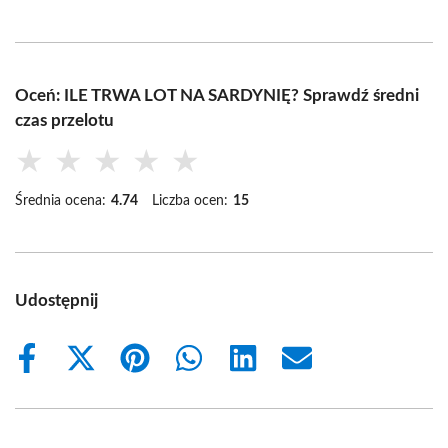
Oceń: ILE TRWA LOT NA SARDYNIĘ? Sprawdź średni
czas przelotu
★
★
★
★
★
Średnia ocena:
4.74
Liczba ocen:
15
Udostępnij
Share
Share
Share
Share
Share
Share
on
on
on
on
on
on
Facebook
X
Pinterest
WhatsApp
LinkedIn
Email
(Twitter)