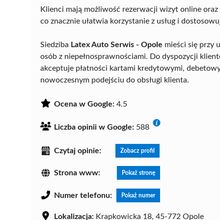
Klienci mają możliwość rezerwacji wizyt online or
co znacznie ułatwia korzystanie z usług i dostosowu
Siedziba
Latex Auto Serwis - Opole
mieści się przy 
osób z niepełnosprawnościami. Do dyspozycji klient
akceptuje płatności kartami kredytowymi, debetow
nowoczesnym podejściu do obsługi klienta.
Ocena w Google:
4.5
Liczba opinii w Google:
588
Czytaj opinie:
Zobacz profil
Strona www:
Pokaż stronę
Numer telefonu:
Pokaż numer
Lokalizacja:
Krapkowicka 18, 45-772 Opole