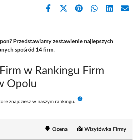
Share
Share
Share
Share
Share
Share
on
on
on
on
on
on
Facebook
X
Pinterest
WhatsApp
LinkedIn
Email
(Twitter)
 opon? Przedstawiamy zestawienie najlepszych
nych spośród 14 firm.
Firm w Rankingu Firm
w Opolu
które znajdziesz w naszym rankingu.
Ocena
Wizytówka Firmy