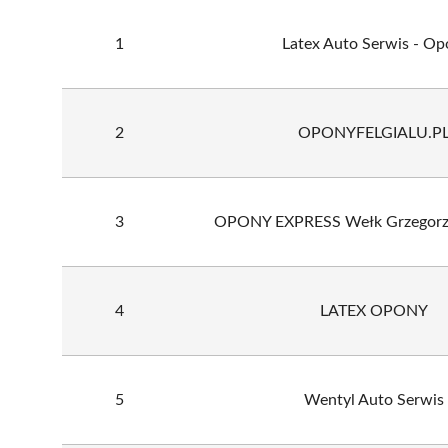
1
Latex Auto Serwis - Op
2
OPONYFELGIALU.P
3
OPONY EXPRESS Wełk Grzego
4
LATEX OPONY
5
Wentyl Auto Serwis