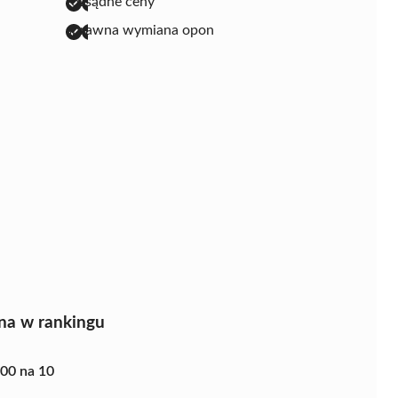
rozsądne ceny
sprawna wymiana opon
na w rankingu
.00 na 10