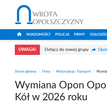
Przejdź
do
treści
WIADOMOŚCI
POLICJA
FIRMY
OGŁOSZE
UWAGA!
Dołącz do nowej grupy
Opol
Strona główna
/
Firmy
/
Motoryzacja i Transport
/
Wymian
Wymiana Opon Opole
Kół w 2026 roku