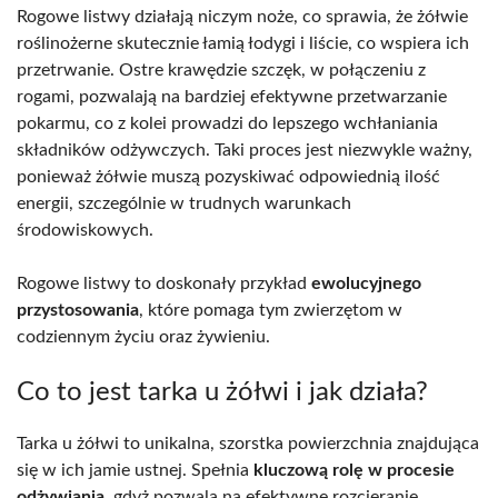
Rogowe listwy działają niczym noże, co sprawia, że żółwie
roślinożerne skutecznie łamią łodygi i liście, co wspiera ich
przetrwanie. Ostre krawędzie szczęk, w połączeniu z
rogami, pozwalają na bardziej efektywne przetwarzanie
pokarmu, co z kolei prowadzi do lepszego wchłaniania
składników odżywczych. Taki proces jest niezwykle ważny,
ponieważ żółwie muszą pozyskiwać odpowiednią ilość
energii, szczególnie w trudnych warunkach
środowiskowych.
Rogowe listwy to doskonały przykład
ewolucyjnego
przystosowania
, które pomaga tym zwierzętom w
codziennym życiu oraz żywieniu.
Co to jest tarka u żółwi i jak działa?
Tarka u żółwi to unikalna, szorstka powierzchnia znajdująca
się w ich jamie ustnej. Spełnia
kluczową rolę w procesie
odżywiania
, gdyż pozwala na efektywne rozcieranie