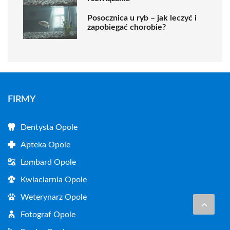
Posocznica u ryb – jak leczyć i
zapobiegać chorobie?
FIRMY
Dentysta Opole
Apteka Opole
Lombard Opole
Kwiaciarnia Opole
Weterynarz Opole
Fotograf Opole