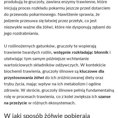
produkują te gruczoły, zawiera enzymy trawienne, które
inicjują proces rozkładu pokarmu jeszcze przed dotarciem
do przewodu pokarmowego. Nawilżenie sprawia, że
jedzenie przesuwa się łatwiej przez przełyk, co jest
niezwykle ważne dla żółwi, które nie dysponują zębami do
jego rozdrabniania.
U roślinożernych gatunków, gruczoły te wspierają
trawienie twardych roślin,
wstępnie rozkładając błonnik
i
ułatwiając tym samym późniejsze wchłanianie
wartościowych składników odżywczych. W kontekście
biochemii trawienia, gruczoły ślinowe są
kluczowe dla
przystosowania żółwi
do ich zróżnicowanej diety oraz
trybu życia, mając wpływ na ich metabolizm i ogólne
zdrowie. W skrócie, gruczoły ślinowe pełnią fundamentalną
rolę w procesach trawienia, co z kolei zwiększa ich
szanse
na przeżycie
w różnych ekosystemach.
W jaki sposób żółwie pobierają