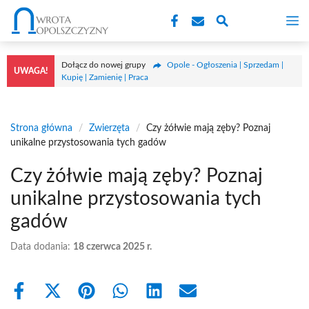
Przejdź
M
do
treści
Dołącz do nowej grupy
Opole - Ogłoszenia | Sprzedam |
UWAGA!
Kupię | Zamienię | Praca
Strona główna
/
Zwierzęta
/
Czy żółwie mają zęby? Poznaj
unikalne przystosowania tych gadów
Czy żółwie mają zęby? Poznaj
unikalne przystosowania tych
gadów
Data dodania:
18 czerwca 2025 r.
Share
Share
Share
Share
Share
Share
on
on
on
on
on
on