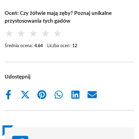
Oceń: Czy żółwie mają zęby? Poznaj unikalne
przystosowania tych gadów
★
★
★
★
★
Średnia ocena:
4.64
Liczba ocen:
12
Udostępnij
Share
Share
Share
Share
Share
Share
on
on
on
on
on
on
Facebook
X
Pinterest
WhatsApp
LinkedIn
Email
(Twitter)