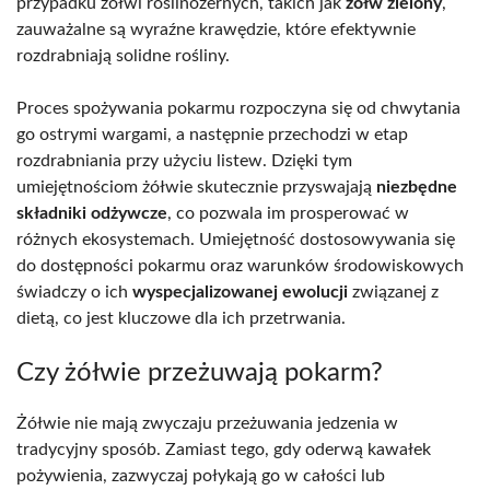
przypadku żółwi roślinożernych, takich jak
żółw zielony
,
zauważalne są wyraźne krawędzie, które efektywnie
rozdrabniają solidne rośliny.
Proces spożywania pokarmu rozpoczyna się od chwytania
go ostrymi wargami, a następnie przechodzi w etap
rozdrabniania przy użyciu listew. Dzięki tym
umiejętnościom żółwie skutecznie przyswajają
niezbędne
składniki odżywcze
, co pozwala im prosperować w
różnych ekosystemach. Umiejętność dostosowywania się
do dostępności pokarmu oraz warunków środowiskowych
świadczy o ich
wyspecjalizowanej ewolucji
związanej z
dietą, co jest kluczowe dla ich przetrwania.
Czy żółwie przeżuwają pokarm?
Żółwie nie mają zwyczaju przeżuwania jedzenia w
tradycyjny sposób. Zamiast tego, gdy oderwą kawałek
pożywienia, zazwyczaj połyka­ją go w całości lub