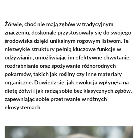
Facebook
X
Pinterest
WhatsApp
LinkedIn
Email
(Twitter)
Żółwie, choć nie mają zębów w tradycyjnym
znaczeniu, doskonale przystosowały się do swojego
środowiska dzięki unikalnym rogowym listwom. Te
niezwykłe struktury pełnią kluczowe funkcje w
odżywianiu, umożliwiając im efektywne chwytanie,
rozdrabnianie oraz spożywanie różnorodnych
pokarmów, takich jak rośliny czy inne materiały
organiczne. Dowiedz się, jak ewolucja wpłynęła na
dietę żółwi i jak radzą sobie bez klasycznych zębów,
zapewniając sobie przetrwanie w różnych
ekosystemach.