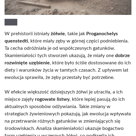
W prehistorii istniały
żółwie
, takie jak
Proganochelys
quenstedti
, które miały zęby w górnej części podniebienia.
Ta cecha odróżniała je od współczesnych gatunków.
Skamieniałości tych stworzeń ukazują, że miały one
dobrze
rozwinięte uzębienie
, które było ściśle dostosowane do ich
diety i warunków życia w tamtych czasach. Z upływem lat
ewolucja sprawiła, że zęby przestały być potrzebne.
W efekcie większość dzisiejszych żółwi je utraciła, a ich
miejsce zajęły
rogowate listwy
, które lepiej pasują do ich
aktualnych sposobów odżywiania. Takie zmiany w
strategiach żywieniowych pokazują, jak ewolucja wpływała
na przetrwanie różnych gatunków w zmieniających się
środowiskach. Analiza skamieniałości ukazuje bogactwo
form uzębienia u wczesnych żółwi, co podkreśla ich