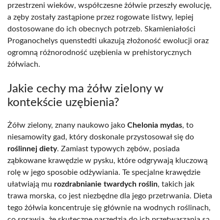
przestrzeni wieków, współczesne żółwie przeszły ewolucję,
a zęby zostały zastąpione przez rogowate listwy, lepiej
dostosowane do ich obecnych potrzeb. Skamieniałości
Proganochelys quenstedti ukazują złożoność ewolucji oraz
ogromną różnorodność uzębienia w prehistorycznych
żółwiach.
Jakie cechy ma żółw zielony w
kontekście uzębienia?
Żółw zielony, znany naukowo jako
Chelonia mydas
, to
niesamowity gad, który doskonale przystosował się do
roślinnej diety
. Zamiast typowych zębów, posiada
ząbkowane krawędzie w pysku, które odgrywają kluczową
rolę w jego sposobie odżywiania. Te specjalne krawędzie
ułatwiają mu
rozdrabnianie twardych roślin
, takich jak
trawa morska, co jest niezbędne dla jego przetrwania. Dieta
tego żółwia koncentruje się głównie na wodnych roślinach,
co sprawia, że skuteczne narzędzia do ich przetwarzania są