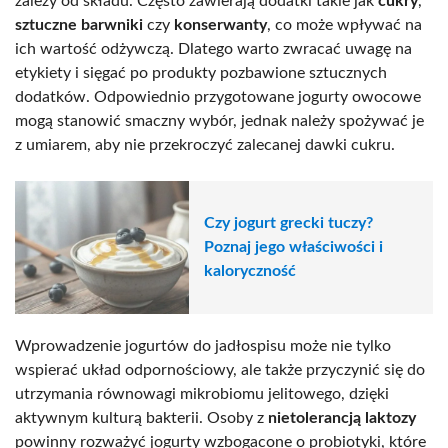
zależy od składu. Często zawierają dodatki takie jak
cukry
,
sztuczne barwniki
czy
konserwanty
, co może wpływać na
ich wartość odżywczą. Dlatego warto zwracać uwagę na
etykiety i sięgać po produkty pozbawione sztucznych
dodatków. Odpowiednio przygotowane jogurty owocowe
mogą stanowić smaczny wybór, jednak należy spożywać je
z umiarem, aby nie przekroczyć zalecanej dawki cukru.
Czy jogurt grecki tuczy?
Poznaj jego właściwości i
kaloryczność
Wprowadzenie jogurtów do jadłospisu może nie tylko
wspierać układ odpornościowy, ale także przyczynić się do
utrzymania równowagi mikrobiomu jelitowego, dzięki
aktywnym kulturą bakterii. Osoby z
nietolerancją laktozy
powinny rozważyć jogurty wzbogacone o probiotyki, które