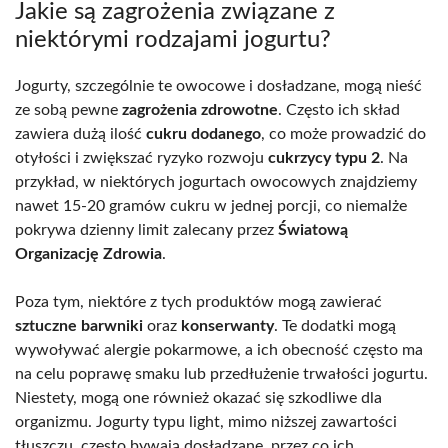
Jakie są zagrożenia związane z
niektórymi rodzajami jogurtu?
Jogurty, szczególnie te owocowe i dosładzane, mogą nieść
ze sobą pewne
zagrożenia zdrowotne
. Często ich skład
zawiera dużą ilość
cukru dodanego
, co może prowadzić do
otyłości i zwiększać ryzyko rozwoju
cukrzycy typu 2
. Na
przykład, w niektórych jogurtach owocowych znajdziemy
nawet 15-20 gramów cukru w jednej porcji, co niemalże
pokrywa dzienny limit zalecany przez
Światową
Organizację Zdrowia
.
Poza tym, niektóre z tych produktów mogą zawierać
sztuczne barwniki
oraz
konserwanty
. Te dodatki mogą
wywoływać alergie pokarmowe, a ich obecność często ma
na celu poprawę smaku lub przedłużenie trwałości jogurtu.
Niestety, mogą one również okazać się szkodliwe dla
organizmu. Jogurty typu light, mimo niższej zawartości
tłuszczu, często bywają dosładzane, przez co ich