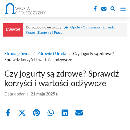
Przejdź
M
do
treści
Dołącz do nowej grupy
Opole - Ogłoszenia | Sprzedam |
UWAGA!
Kupię | Zamienię | Praca
Strona główna
/
Zdrowie i Uroda
/
Czy jogurty są zdrowe?
Sprawdź korzyści i wartości odżywcze
Czy jogurty są zdrowe? Sprawdź
korzyści i wartości odżywcze
Data dodania:
21 maja 2025 r.
Share
Share
Share
Share
Share
Share
on
on
on
on
on
on
Facebook
X
Pinterest
WhatsApp
LinkedIn
Email
(Twitter)