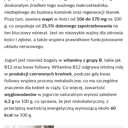
doskonałym źródłem tego ważnego makroskładnika,
niezbędnego do budowy komórek oraz regeneracji tkanek.
Poza tym, zawiera
wapń
w ilości od
106 do 170 mg
na 100
g, co zaspokaja od
25,5% dziennego zapotrzebowania
na
ten kluczowy minerał. Jest on niezwykle ważny dla zdrowia
kości i zębów, a także wspiera prawidłowe funkcjonowanie
układu nerwowego.
Jogurt jest również bogaty w
witaminy z grupy B
, takie jak
B12 oraz kwas foliowy. Witamina B12 odgrywa istotną rolę
w
produkcji czerwonych krwinek
, podczas gdy kwas
foliowy wspiera procesy metaboliczne, co ma szczególne
znaczenie dla kobiet w ciąży. Co więcej, zawartość
węglowodanów
w jogurcie naturalnym wynosi zaledwie
6,2 g
na 100 g, co sprawia, że jest niskokaloryczny, z
przeciętną wartością energetyczną wynoszącą około
60
kcal
na 100 g.