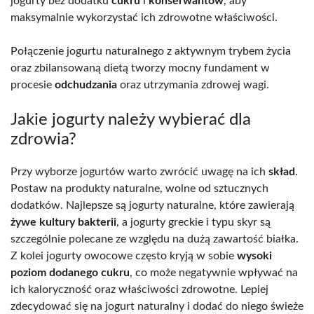
jogurty bez dodatku
cukru
i
konserwantów
, aby
maksymalnie wykorzystać ich zdrowotne właściwości.
Połączenie jogurtu naturalnego z aktywnym trybem życia
oraz zbilansowaną dietą tworzy mocny fundament w
procesie
odchudzania
oraz utrzymania zdrowej wagi.
Jakie jogurty należy wybierać dla
zdrowia?
Przy wyborze jogurtów warto zwrócić uwagę na ich
skład
.
Postaw na produkty naturalne, wolne od sztucznych
dodatków. Najlepsze są jogurty naturalne, które zawierają
żywe kultury bakterii
, a jogurty greckie i typu skyr są
szczególnie polecane ze względu na dużą zawartość białka.
Z kolei jogurty owocowe często kryją w sobie
wysoki
poziom dodanego cukru
, co może negatywnie wpływać na
ich kaloryczność oraz właściwości zdrowotne. Lepiej
zdecydować się na jogurt naturalny i dodać do niego świeże