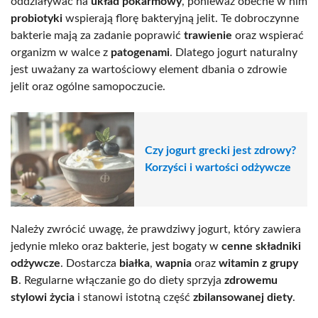
oddziaływać na
układ pokarmowy
, ponieważ obecne w nim
probiotyki
wspierają florę bakteryjną jelit. Te dobroczynne
bakterie mają za zadanie poprawić
trawienie
oraz wspierać
organizm w walce z
patogenami
. Dlatego jogurt naturalny
jest uważany za wartościowy element dbania o zdrowie
jelit oraz ogólne samopoczucie.
Czy jogurt grecki jest zdrowy?
Korzyści i wartości odżywcze
Należy zwrócić uwagę, że prawdziwy jogurt, który zawiera
jedynie mleko oraz bakterie, jest bogaty w
cenne składniki
odżywcze
. Dostarcza
białka
,
wapnia
oraz
witamin z grupy
B
. Regularne włączanie go do diety sprzyja
zdrowemu
stylowi życia
i stanowi istotną część
zbilansowanej diety
.