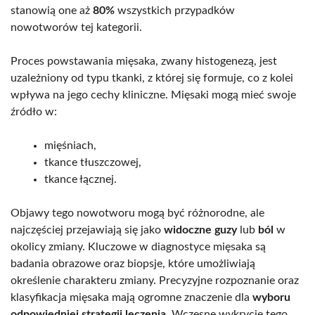
stanowią one aż
80%
wszystkich przypadków
nowotworów tej kategorii.
Proces powstawania mięsaka, zwany histogenezą, jest
uzależniony od typu tkanki, z której się formuje, co z kolei
wpływa na jego cechy kliniczne. Mięsaki mogą mieć swoje
źródło w:
mięśniach,
tkance tłuszczowej,
tkance łącznej.
Objawy tego nowotworu mogą być różnorodne, ale
najczęściej przejawiają się jako
widoczne guzy
lub
ból
w
okolicy zmiany. Kluczowe w diagnostyce mięsaka są
badania obrazowe oraz biopsje, które umożliwiają
określenie charakteru zmiany. Precyzyjne rozpoznanie oraz
klasyfikacja mięsaka mają ogromne znaczenie dla
wyboru
odpowiedniej strategii leczenia
. Wczesne wykrycie tego