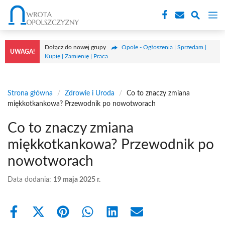
Przejdź
M
do
treści
Dołącz do nowej grupy
Opole - Ogłoszenia | Sprzedam |
UWAGA!
Kupię | Zamienię | Praca
Strona główna
/
Zdrowie i Uroda
/
Co to znaczy zmiana
miękkotkankowa? Przewodnik po nowotworach
Co to znaczy zmiana
miękkotkankowa? Przewodnik po
nowotworach
Data dodania:
19 maja 2025 r.
Share
Share
Share
Share
Share
Share
on
on
on
on
on
on