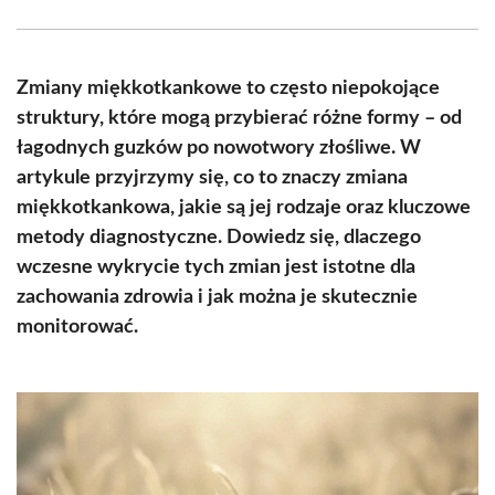
Facebook
X
Pinterest
WhatsApp
LinkedIn
Email
(Twitter)
Zmiany miękkotkankowe to często niepokojące
struktury, które mogą przybierać różne formy – od
łagodnych guzków po nowotwory złośliwe. W
artykule przyjrzymy się, co to znaczy zmiana
miękkotkankowa, jakie są jej rodzaje oraz kluczowe
metody diagnostyczne. Dowiedz się, dlaczego
wczesne wykrycie tych zmian jest istotne dla
zachowania zdrowia i jak można je skutecznie
monitorować.