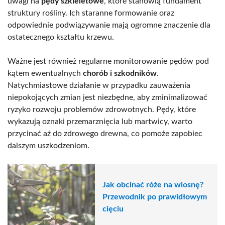
uwagi na
pędy szkieletowe
, które stanowią fundament
struktury rośliny. Ich staranne formowanie oraz
odpowiednie podwiązywanie mają ogromne znaczenie dla
ostatecznego kształtu krzewu.
Ważne jest również regularne monitorowanie pędów pod
kątem ewentualnych
chorób i szkodników
.
Natychmiastowe działanie w przypadku zauważenia
niepokojących zmian jest niezbędne, aby zminimalizować
ryzyko rozwoju problemów zdrowotnych. Pędy, które
wykazują oznaki przemarznięcia lub martwicy, warto
przycinać aż do zdrowego drewna, co pomoże zapobiec
dalszym uszkodzeniom.
Jak obcinać róże na wiosnę?
Przewodnik po prawidłowym
cięciu