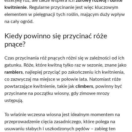
estetykę róż, ale także wspiera ich
zdrowy rozwój
i
obfite
kwitnienie
. Regularne przycinanie jest więc kluczowym
elementem w pielęgnacji tych roślin, mającym duży wpływ
na cały ogród.
Kiedy powinno się przycinać róże
pnące?
Czas przycinania róż pnących różni się w zależności od ich
gatunku. Róże, które kwitną tylko raz w sezonie, znane jako
ramblers
, najlepiej przyciąć po zakończeniu ich kwitnienia,
co zazwyczaj ma miejsce w połowie lata. Natomiast róże
powtarzające kwitnienie, takie jak
climbers
, powinny być
przycinane na początku wiosny, gdy zimowe mrozy
ustępują.
To właśnie wczesna wiosna jest idealnym momentem na
przeprowadzenie cięcia zasadniczego, które polega na
usuwaniu słabych i uszkodzonych pędów – zabieg ten