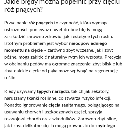
Jakie błędy można popełnić przy cięciu
róż pnących?
Przycinanie
róż pnących
to czynność, która wymaga
ostrożności, ponieważ nawet drobne błędy mogą
zaszkodzić zarówno zdrowiu, jak i estetyce tych roślin.
Istotnym problemem jest wybór
nieodpowiedniego
momentu na cięcie
– zarówno zbyt wczesne, jak i zbyt
późne, mogą zakłócić naturalny rytm ich wzrostu. Precyzja
w obcinaniu pędów ma ogromne znaczenie; zbyt bliskie lub
zbyt dalekie cięcie od pąka może wpłynąć na regenerację
roślin.
Kiedy używamy
tępych narzędzi
, takich jak sekatory,
naruszamy tkanki roślinne, co stwarza ryzyko infekcji.
Ponadto ignorowanie
cięcia sanitarnego
, polegającego na
usuwaniu chorych i uszkodzonych części, sprzyja
rozwojowi chorób oraz szkodników. Zarówno zbyt silne,
jak i zbyt delikatne cięcia mogą prowadzić do
zbytniego