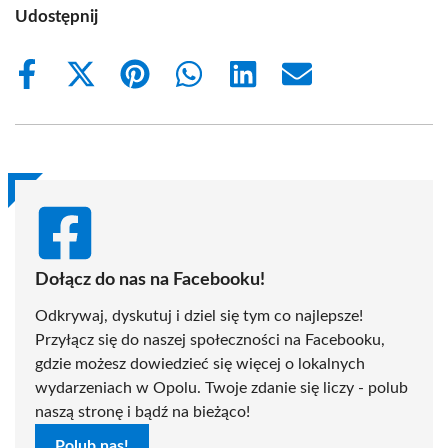
Udostępnij
Share
Share
Share
Share
Share
Share
on
on
on
on
on
on
Facebook
X
Pinterest
WhatsApp
LinkedIn
Email
(Twitter)
Dołącz do nas na Facebooku!
Odkrywaj, dyskutuj i dziel się tym co najlepsze!
Przyłącz się do naszej społeczności na Facebooku,
gdzie możesz dowiedzieć się więcej o lokalnych
wydarzeniach w Opolu. Twoje zdanie się liczy - polub
naszą stronę i bądź na bieżąco!
Polub nas!