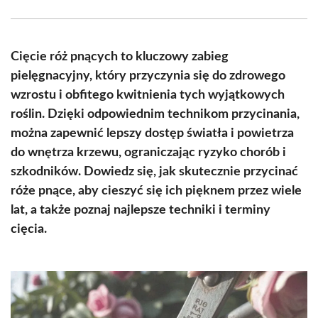
Facebook
X
Pinterest
WhatsApp
LinkedIn
Email
(Twitter)
Cięcie róż pnących to kluczowy zabieg
pielęgnacyjny, który przyczynia się do zdrowego
wzrostu i obfitego kwitnienia tych wyjątkowych
roślin. Dzięki odpowiednim technikom przycinania,
można zapewnić lepszy dostęp światła i powietrza
do wnętrza krzewu, ograniczając ryzyko chorób i
szkodników. Dowiedz się, jak skutecznie przycinać
róże pnące, aby cieszyć się ich pięknem przez wiele
lat, a także poznaj najlepsze techniki i terminy
cięcia.