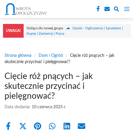
Przejdź
M
do
treści
Dołącz do nowej grupy
Opole - Ogłoszenia | Sprzedam |
UWAGA!
Kupię | Zamienię | Praca
Strona główna
/
Dom i Ogród
/
Cięcie róż pnących – jak
skutecznie przycinać i pielęgnować?
Cięcie róż pnących – jak
skutecznie przycinać i
pielęgnować?
Data dodania:
10 czerwca 2025 r.
Share
Share
Share
Share
Share
Share
on
on
on
on
on
on