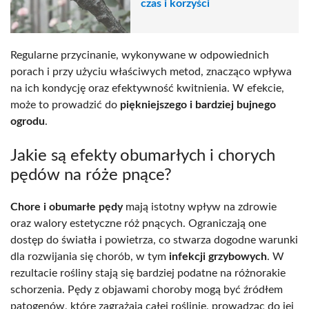
czas i korzyści
Regularne przycinanie, wykonywane w odpowiednich
porach i przy użyciu właściwych metod, znacząco wpływa
na ich kondycję oraz efektywność kwitnienia. W efekcie,
może to prowadzić do
piękniejszego i bardziej bujnego
ogrodu
.
Jakie są efekty obumarłych i chorych
pędów na róże pnące?
Chore i obumarłe pędy
mają istotny wpływ na zdrowie
oraz walory estetyczne róż pnących. Ograniczają one
dostęp do światła i powietrza, co stwarza dogodne warunki
dla rozwijania się chorób, w tym
infekcji grzybowych
. W
rezultacie rośliny stają się bardziej podatne na różnorakie
schorzenia. Pędy z objawami choroby mogą być źródłem
patogenów, które zagrażają całej roślinie, prowadząc do jej