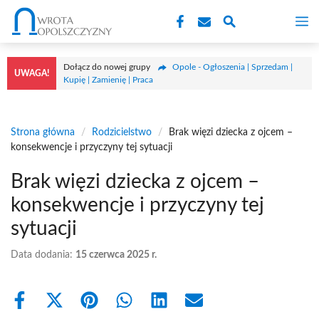
Przejdź
M
do
treści
Dołącz do nowej grupy
Opole - Ogłoszenia | Sprzedam |
UWAGA!
Kupię | Zamienię | Praca
Strona główna
/
Rodzicielstwo
/
Brak więzi dziecka z ojcem –
konsekwencje i przyczyny tej sytuacji
Brak więzi dziecka z ojcem –
konsekwencje i przyczyny tej
sytuacji
Data dodania:
15 czerwca 2025 r.
Share
Share
Share
Share
Share
Share
on
on
on
on
on
on